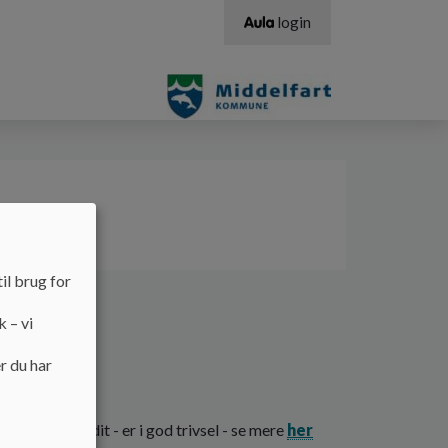
login
Links
il brug for
k – vi
r du har
børn - også dit - er i god trivsel - se mere
her