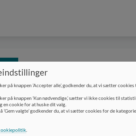
tion
Åben skole
SFO
Skolebestyrelsen
indstillinger
ker på knappen ’Accepter alle’, godkender du, at vi sætter cookies t
Information
Trivsel på tværs
ker på knappen ’Kun nødvendige,’ sætter vi ikke cookies til statisti
 en cookie for at huske dit valg.
Trivsel på tværs
å ’Gem valgte’ godkender du, at vi sætter cookies for de kategorie
cookiepolitik
.
Trivsel på tværs er Middelfart Kommunes indsats for at alle 