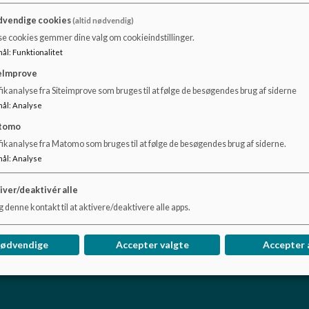
vendige cookies
(altid nødvendig)
se cookies gemmer dine valg om cookieindstillinger.
mål
:
Funktionalitet
eImprove
ikanalyse fra Siteimprove som bruges til at følge de besøgendes brug af siderne
mål
:
Analyse
tomo
fikanalyse fra Matomo som bruges til at følge de besøgendes brug af siderne.
mål
:
Analyse
iver/deaktivér alle
 denne kontakt til at aktivere/deaktivere alle apps.
nødvendige
Accepter valgte
Accepter 