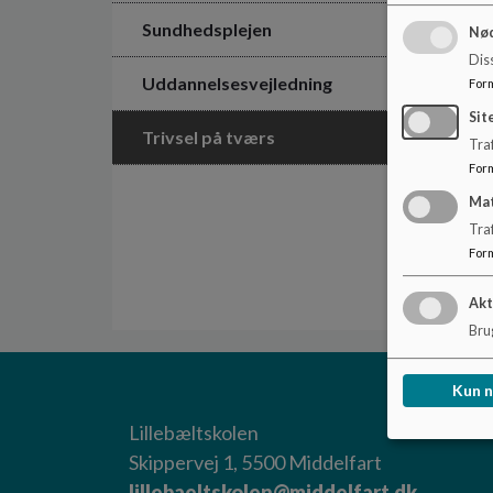
Sundhedsplejen
Nød
Dis
Uddannelsesvejledning
For
Sit
Trivsel på tværs
Traf
For
Ma
Tra
For
Akt
Brug
Kun 
Lillebæltskolen
Skippervej 1, 5500 Middelfart
lillebaeltskolen@middelfart.dk