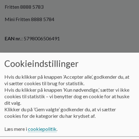
o
Fritten 8888 5783
l
d
Mini Fritten 8888 5784
e
t
EAN nr.
: 5798006506491
Præsentation:
Cookieindstillinger
SFO’en er en integreret del af skolen med egne basislokaler
og med råderet over skolens forskellige faglokaler.
Hvis du klikker på knappen ’Accepter alle’, godkender du, at
vi sætter cookies til brug for statistik.
Skolen og fritidsordningen har gode fysiske rammer, store
Hvis du klikker på knappen ’Kun nødvendige,’ sætter vi ikke
grønne udenomsarealer og ligger i naturskønne omgivelser i
cookies til statistik – vi benytter dog en cookie for at huske
et bynært miljø.
dit valg.
Klikker du på ’Gem valgte’ godkender du, at vi sætter
Udenomsarealerne består af en stor velfungerende legeplads,
cookies for de kategorier du har krydset af.
kunststofbane, naturlegeplads, bålhus m.v.
Læs mere i
cookiepolitik
.
Struktur: