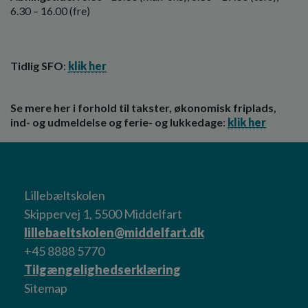
6.30 – 16.00 (fre)
Tidlig SFO
:
klik her
Se mere her i forhold til takster, økonomisk friplads,
ind- og udmeldelse og ferie- og lukkedage
:
klik her
Lillebæltskolen
Skippervej 1, 5500 Middelfart
lillebaeltskolen@middelfart.dk
+45 8888 5770
Tilgængelighedserklæring
Sitemap