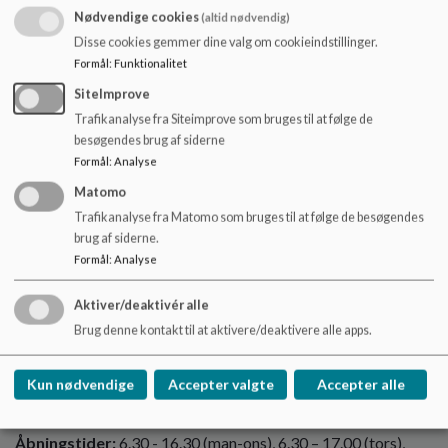
Nødvendige cookies
(altid nødvendig)
Fritidsordningen er om eftermiddagen opdelt på følgende
Disse cookies gemmer dine valg om cookieindstillinger.
måde:
Formål
:
Funktionalitet
Fritten, som er for elever i 0. til 3. klasse.
SiteImprove
Mini Fritten (Tidlig SFO) fra 1.marts til sommerferien, er
Trafikanalyse fra Siteimprove som bruges til at følge de
elever i Mini Fritten i egne basis lokaler fra kl. 7.30. Om
besøgendes brug af siderne
eftermiddagen kan eleverne i 0. og 3. klasse samt Mini
Formål
:
Analyse
Fritten færdes frit i indskolingsområdet samt i Mini Frittens
Matomo
basislokaler.
Trafikanalyse fra Matomo som bruges til at følge de besøgendes
brug af siderne.
Antal børn pr. 1. september
: 182
Formål
:
Analyse
Aktiver/deaktivér alle
SFO- og indskolingsleder
: Pia Orloff Schmidt
Brug denne kontakt til at aktivere/deaktivere alle apps.
Tlf.
2173 1587
Kun nødvendige
Accepter valgte
Accepter alle
Åbningstider:
6.30 - 16.30 (man-ons), 6.30 – 17.00 (tors),