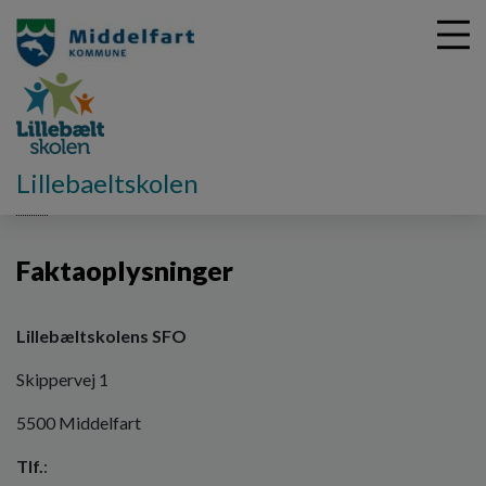
G
Lillebaeltskolen
å
SFO
Faktaoplysninger
t
i
Faktaoplysninger
l
h
o
v
Lillebæltskolens SFO
e
Skippervej 1
d
i
5500 Middelfart
n
d
Tlf.
:
h