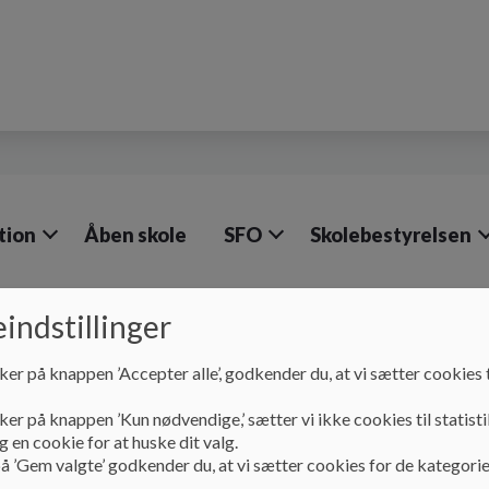
tion
Åben skole
SFO
Skolebestyrelsen
indstillinger
Om skolen
National trivselsmåling
ker på knappen ’Accepter alle’, godkender du, at vi sætter cookies t
National trivselsmåli
ker på knappen ’Kun nødvendige,’ sætter vi ikke cookies til statisti
 en cookie for at huske dit valg.
å ’Gem valgte’ godkender du, at vi sætter cookies for de kategorie
Se skolens Nationale trivselsmåling på følgende link:
Udda