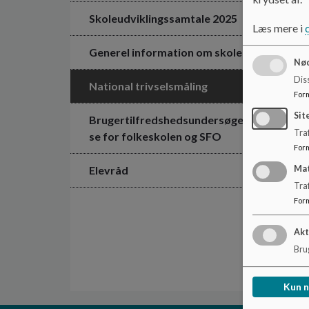
Skoleudviklingssamtale 2025
Læs mere i
Generel information om skolen
Nød
Dis
National trivselsmåling
For
Sit
Brugertilfredshedsundersøgel
Traf
se for folkeskolen og SFO
For
Ma
Elevråd
Tra
For
Akt
Brug
Kun 