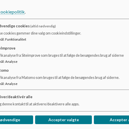
For at se Lillebæltskolen - klik på Danmarkskortet - vælg L
cookiepolitik
.
vendige cookies
(altid nødvendig)
se cookies gemmer dine valg om cookieindstillinger.
mål
:
Funktionalitet
eImprove
ikanalyse fra Siteimprove som bruges til at følge de besøgendes brug af siderne
mål
:
Analyse
tomo
fikanalyse fra Matomo som bruges til at følge de besøgendes brug af siderne.
mål
:
Analyse
iver/deaktivér alle
 denne kontakt til at aktivere/deaktivere alle apps.
nødvendige
Accepter valgte
Accepter 