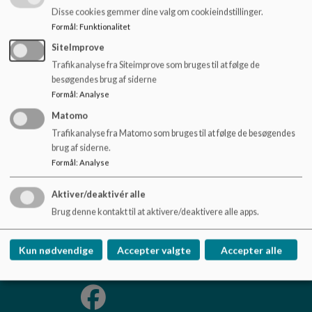
o
Sundhedsministeriet ved at trykke
her
- rapporten for
Disse cookies gemmer dine valg om cookieindstillinger.
l
Middelfart Kommune er også vedhæftet herunder.
Formål
:
Funktionalitet
d
e
SiteImprove
Dokumenter
t
Trafikanalyse fra Siteimprove som bruges til at følge de
Brugertilfredsundersøgelse 2023_0.PDF
besøgendes brug af siderne
Formål
:
Analyse
Matomo
Trafikanalyse fra Matomo som bruges til at følge de besøgendes
brug af siderne.
Lillebæltskolen
Formål
:
Analyse
Skippervej 1, 5500 Middelfart
Aktiver/deaktivér alle
lillebaeltskolen@middelfart.dk
Brug denne kontakt til at aktivere/deaktivere alle apps.
+45 8888 5770
Tilgængelighedserklæring
Kun nødvendige
Accepter valgte
Accepter alle
Sitemap