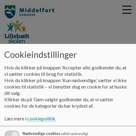
G
Lillebaeltskolen
Cookieindstillinger
å
Om skolen
Brugertilfredshedsundersøgelse for
t
folkeskolen og SFO
Hvis du klikker på knappen ’Accepter alle’, godkender du, at
i
vi sætter cookies til brug for statistik.
l
Hvis du klikker på knappen ’Kun nødvendige,’ sætter vi ikke
h
Brugertilfredshedsundersøgelse
cookies til statistik – vi benytter dog en cookie for at huske
o
dit valg.
v
for folkeskole og SFO
Klikker du på ’Gem valgte’ godkender du, at vi sætter
e
cookies for de kategorier du har krydset af.
d
i
Resultat af brugertilfredshedsundersøgelse for Folkeskolen
Læs mere i
cookiepolitik
.
n
og SFO udarbejdet af Indenrigs- og Sundhedsministeriet.
d
h
Rapporten kan fremsøges via Indenrigs- og
Nødvendige cookies
(altid nødvendig)