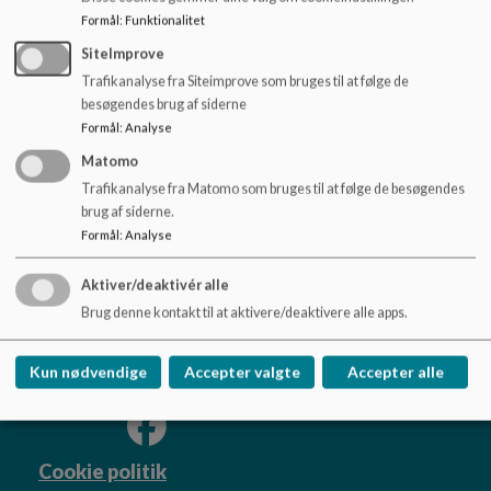
o
Formål
:
Funktionalitet
l
d
SiteImprove
Kort og godt
e
Trafikanalyse fra Siteimprove som bruges til at følge de
t
besøgendes brug af siderne
Formål
:
Analyse
Matomo
Trafikanalyse fra Matomo som bruges til at følge de besøgendes
Lillebæltskolen
brug af siderne.
Formål
:
Analyse
Skippervej 1, 5500 Middelfart
lillebaeltskolen@middelfart.dk
Aktiver/deaktivér alle
+45 8888 5770
Brug denne kontakt til at aktivere/deaktivere alle apps.
Tilgængelighedserklæring
Sitemap
Kun nødvendige
Accepter valgte
Accepter alle
Cookie politik