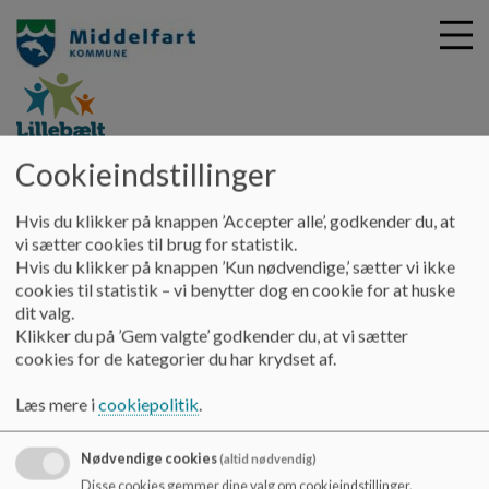
Cookieindstillinger
G
Lillebaeltskolen
å
Hjem
Hvis du klikker på knappen ’Accepter alle’, godkender du, at
t
vi sætter cookies til brug for statistik.
i
Fra Middelfartbarn til
Hvis du klikker på knappen ’Kun nødvendige,’ sætter vi ikke
l
cookies til statistik – vi benytter dog en cookie for at huske
h
Verdensborger
dit valg.
o
Klikker du på ’Gem valgte’ godkender du, at vi sætter
v
cookies for de kategorier du har krydset af.
e
Middelfart Kommunes samlede dannelsesstrategi og
d
overordnet vision
Læs mere i
cookiepolitik
.
i
n
Dokumenter
d
Nødvendige cookies
(altid nødvendig)
h
Fra Middelfartbarn til Verdensborger
Disse cookies gemmer dine valg om cookieindstillinger.